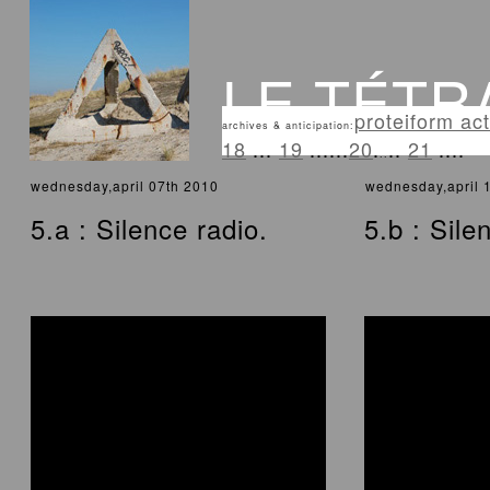
LE TÉTR
proteiform act
archives & anticipation:
18
...
19
...
...
20
.
..
21
....
..
wednesday,april 07th 2010
wednesday,april 
5.a : Silence radio.
5.b : Sile